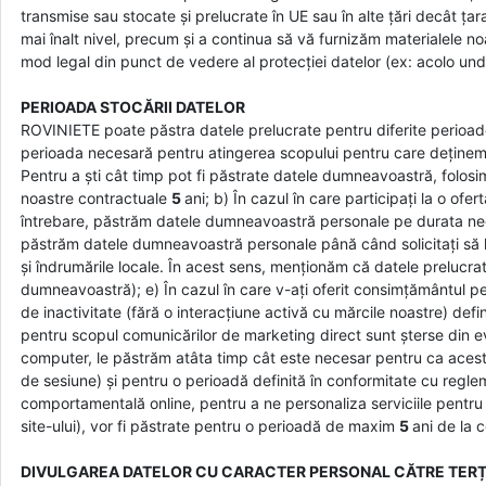
transmise sau stocate și prelucrate în UE sau în alte țări decât țara
mai înalt nivel, precum și a continua să vă furnizăm materialele no
mod legal din punct de vedere al protecției datelor (ex: acolo und
PERIOADA STOCĂRII DATELOR
ROVINIETE poate păstra datele prelucrate pentru diferite perioade
perioada necesară pentru atingerea scopului pentru care deținem d
Pentru a ști cât timp pot fi păstrate datele dumneavoastră, folosim
noastre contractuale
5
ani; b) În cazul în care participați la o o
întrebare, păstrăm datele dumneavoastră personale pe durata nece
păstrăm datele dumneavoastră personale până când solicitați să le
și îndrumările locale. În acest sens, menționăm că datele prelucrate
dumneavoastră); e) În cazul în care v-ați oferit consimțământul 
de inactivitate (fără o interacțiune activă cu mărcile noastre) def
pentru scopul comunicărilor de marketing direct sunt șterse din 
computer, le păstrăm atâta timp cât este necesar pentru ca aceste
de sesiune) și pentru o perioadă definită în conformitate cu reglem
comportamentală online, pentru a ne personaliza serviciile pentru d
site-ului), vor fi păstrate pentru o perioadă de maxim
5
ani de la 
DIVULGAREA DATELOR CU CARACTER PERSONAL CĂTRE TERȚ