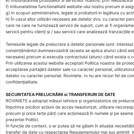
e) Imbunatatirea produselor si serviciilor noastre, prin feedbackul 
f) Imbunatatirea functionalitatii website-ului nostru precum si asig
g) In scopuri administrative, legale si probatorii in legătura cu act
h) În cazul altor utilizări necesare ale datelor dvs. cu caracter pe
care ne care ne furnizează servicii de suport, cum ar fi organisme fi
servicii pentru clienți și / sau servicii care analizează tranzacțiile
Temeiurile legale de prelucrare a datelor personale sunt: interesu
consimțământul dumneavoastră (acesta se aplica atunci când este v
necesare) precum si execuția contractului (atunci când exista o co
Prin utilizarea acestui website acceptati Politica noastra de protec
acceptarea partajării datelor sale cu caracter personal, utilizatorul
datelor cu caracter personal. Roviniete. ro nu are niciun fel de co
confidenţialitate.
SECURITATEA PRELUCRĂRII si TRANSFERURI DE DATE
ROVINIETE a adoptat măsuri tehnice și organizatorice de prelucra
împotriva oricăror acțiuni de acces neautorizat, utilizare necores
precum și orice terțe părți care acționează în numele și pe seama
prezentei Politici.
În funcție de context, s-ar putea să ne găsim în situația necesității 
transfer de date cu respectarea Regulamentului mai sus amintit, în v