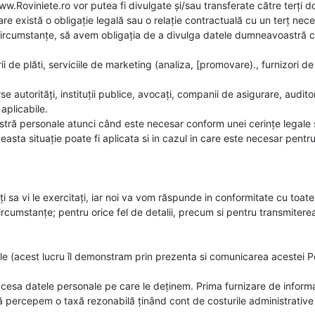
www.Roviniete.ro vor putea fi divulgate și/sau transferate către terți
care există o obligație legală sau o relație contractuală cu un terț 
e circumstanțe, să avem obligația de a divulga datele dumneavoastră 
i de plăti, serviciile de marketing (analiza, [promovare)., furnizori de
torități, instituții publice, avocați, companii de asigurare, auditor
aplicabile.
astră personale atunci când este necesar conform unei cerințe legale 
a situație poate fi aplicata si in cazul in care este necesar pentru 
i sa vi le exercitați, iar noi va vom răspunde in conformitate cu toate 
 circumstanțe; pentru orice fel de detalii, precum si pentru transmite
le (acest lucru îl demonstram prin prezenta si comunicarea acestei Pol
ccesa datele personale pe care le deținem. Prima furnizare de informa
 percepem o taxă rezonabilă ținând cont de costurile administrative de 