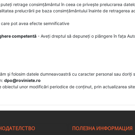
 puteți retrage consimțământul în ceea ce privește prelucrarea da
litatea prelucrării pe baza consimțământului înainte de retragerea a
, care pot avea efecte semnificative
veghere competentă
- Aveți dreptul să depuneți o plângere în fața A
ratăm și folosim datele dumneavoastră cu caracter personal sau doriți 
um:
dpo@roviniete.ro
obiectul unor modificări periodice de conținut, prin actualizarea site
НОДАТЕЛСТВО
ПОЛЕЗНА ИНФОРМАЦИЯ