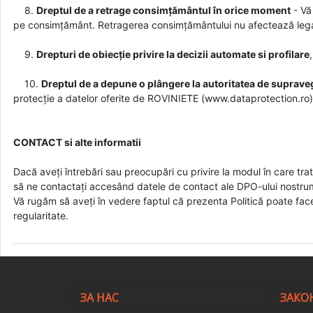
8.
Dreptul de a retrage consimțământul în orice moment
- Vă
pe consimțământ. Retragerea consimțământului nu afectează lega
9.
Drepturi de obiecție privire la decizii automate si profilare
10.
Dreptul de a depune o plângere la autoritatea de supra
protecție a datelor oferite de ROVINIETE (www.dataprotection.ro)
CONTACT si alte informatii
Dacă aveți întrebări sau preocupări cu privire la modul în care t
să ne contactați accesând datele de contact ale DPO-ului nostr
Vă rugăm să aveți în vedere faptul că prezenta Politică poate face 
regularitate.
ЗА НАС
ЗАКО