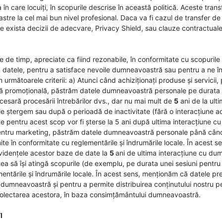
 în care locuiți, în scopurile descrise în această politică. Aceste tran
astre la cel mai bun nivel profesional. Daca va fi cazul de transfer d
e exista decizii de adecvare, Privacy Shield, sau clauze contractuale
 de timp, apreciate ca fiind rezonabile, în conformitate cu scopuril
atele, pentru a satisface nevoile dumneavoastră sau pentru a ne înde
 următoarele criterii: a) Atunci când achiziționați produse și servic
fertă promoțională, păstrăm datele dumneavoastră personale pe durata o
sară procesării întrebărilor dvs., dar nu mai mult de
5
ani de la ult
 ștergem sau după o perioadă de inactivitate (fără o interacțiune act
 pentru acest scop vor fi șterse la 5 ani după ultima interacțiune cu u
pentru marketing, păstrăm datele dumneavoastră personale până când
inite în conformitate cu reglementările și îndrumările locale. În aces
evidențele acestor baze de date la
5
ani de ultima interacțiune cu du
a să își atingă scopurile (de exemplu, pe durata unei sesiuni pentru 
entările și îndrumările locale. În acest sens, menționăm că datele pre
umneavoastră și pentru a permite distribuirea conținutului nostru pe s
colectarea acestora, în baza consimțământului dumneavoastră.
I