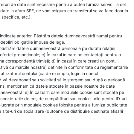
sferuri de date sunt necesare pentru a putea furniza servicii la cel
e date in afara SEE, ne vom asigura ca transferul se va face doar in
 specifice, etc.).
e indicate anterior. Păstrăm datele dumneavoastră numai pentru
plini obligațiile impuse de lege.
ii, păstrăm datele dumneavoastră personale pe durata relației
fertei promoționale; c) În cazul în care ne contactați pentru o
ima corespondență trimisă; d) În cazul în care creați un cont,
ivă cu mărcile noastre) definite în conformitate cu reglementările
tilizatorul contului (ca de exemplu, login in contul
 vă dezabonați sau solicitați să le ștergem sau după o perioadă
t sens, menționăm că datele stocate în bazele noastre de date
mneavoastră; e) În cazul în care modulele cookie sunt stocate pe
cookie-urile de coș de cumpărături sau cookie-urile pentru ID-uri
lucrate prin modulele cookies folosite pentru a furniza publicitate
ite-uri de socializare (butoane de distribuire destinate afișării