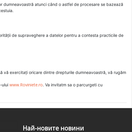
telor dumneavoastră atunci când o astfel de procesare se bazează
cestuia.
utorității de supraveghere a datelor pentru a contesta practicile de
să vă exercitați oricare dintre drepturile dumneavoastră, vă rugăm
www.Roviniete.ro
-ului
. Va invitatm sa o parcurgeti cu
Най-новите новини