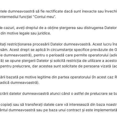
Datele dumneavoastră să fie rectificate dacă sunt inexacte sau învech
n intermediul funcției "Contul meu”.
ele cazuri, aveți dreptul de a obține ștergerea sau distrugerea Dat
̆ din motive legale sau juridice.
icitați restricționarea procesării Datelor dumneavoastră. Acest lucru i
rocesăm. Acest drept se aplică în circumstanțe specifice prevăzute de
de dumneavoastră), pentru o perioadă care permite operatorului (adic
 se opune ștergerii Datelor și solicită restricția de utilizare a acesto
ntru prelucrare, dar acestea sunt solicitate de persoana vizată (adi
̆rii bazată pe motive legitime din partea operatorului (în acest caz RO
(adică dumneavoastră).
crării datelor dumneavoastră atunci când o astfel de prelucrare se b
ă copiați sau să transferați datele care vă interesează din baza noas
mântul dumneavoastră sau pe baza unui contract și este implementata