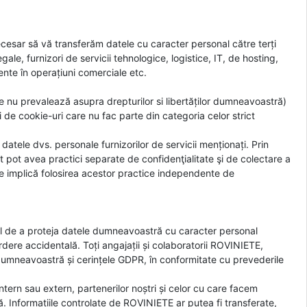
 necesar să vă transferăm datele cu caracter personal către terți
gale, furnizori de servicii tehnologice, logistice, IT, de hosting,
ciente în operațiuni comerciale etc.
e nu prevalează asupra drepturilor si libertăților dumneavoastră)
e cookie-uri care nu fac parte din categoria celor strict
datele dvs. personale furnizorilor de servicii menționați. Prin
iat pot avea practici separate de confidenţialitate şi de colectare a
 le implică folosirea acestor practice independente de
ul de a proteja datele dumneavoastră cu caracter personal
dere accidentală. Toți angajații și colaboratorii ROVINIETE,
 dumneavoastră și cerințele GDPR, în conformitate cu prevederile
 intern sau extern, partenerilor noștri și celor cu care facem
ță. Informațiile controlate de ROVINIETE ar putea fi transferate,