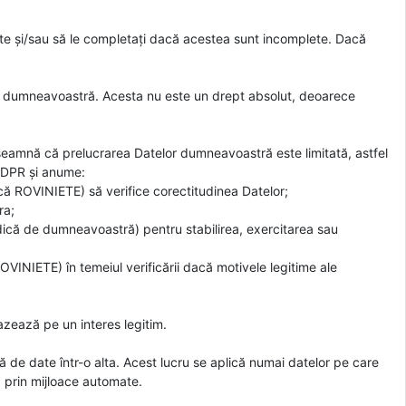
ite și/sau să le completați dacă acestea sunt incomplete. Dacă
elor dumneavoastră. Acesta nu este un drept absolut, deoarece
̂nseamnă că prelucrarea Datelor dumneavoastră este limitată, astfel
 GDPR și anume:
ă ROVINIETE) să verifice corectitudinea Datelor;
ra;
că de dumneavoastră) pentru stabilirea, exercitarea sau
VINIETE) în temeiul verificării dacă motivele legitime ale
azează pe un interes legitim.
tră de date într-o alta. Acest lucru se aplică numai datelor pe care
̆ prin mijloace automate.