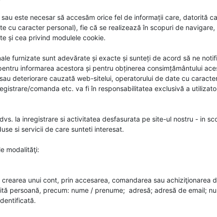
i sau este necesar să accesăm orice fel de informații care, datorită car
 cu caracter personal), fie că se realizează în scopuri de navigare, ac
ate și cea privind modulele cookie.
ale furnizate sunt adevărate și exacte și sunteți de acord să ne notifi
 pentru informarea acestora și pentru obținerea consimțământului acest
sau deteriorare cauzată web-sitelui, operatorului de date cu caracter
gistrare/comanda etc. va fi în responsabilitatea exclusivă a utilizator
 dvs. la inregistrare si activitatea desfasurata pe site-ul nostru - in s
use si servicii de care sunteti interesat.
le modalităţi:
n crearea unui cont, prin accesarea, comandarea sau achiziţionarea dife
ită persoană, precum: nume / prenume; adresă; adresă de email; numă
identificată.