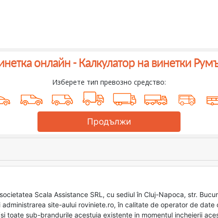
инетка онлайн -
Калкулатор на винетки Рум
Изберете тип превозно средство:
Продължи
re societatea Scala Assistance SRL, cu sediul în Cluj-Napoca, str. Bucur
 administrarea site-aului roviniete.ro, în calitate de operator de dat
o (si toate sub-brandurile acestuia existente in momentul incheierii ace