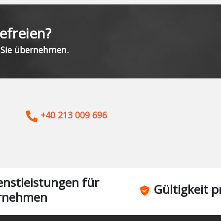
efreien?
r Sie übernehmen.
+40 213 009 696
nstleistungen für
Gültigkeit p
rnehmen