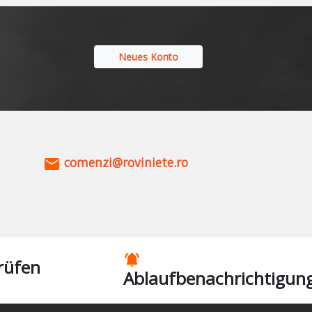
Neues Konto
comenzi@roviniete.ro
rüfen
Ablaufbenachrichtigun