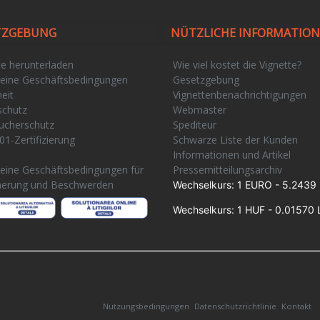
TZGEBUNG
NÜTZLICHE INFORMATIO
te herunterladen
Wie viel kostet die Vignette?
eine Geschäftsbedingungen
Gesetzgebung
eit
Vignettenbenachrichtigungen
schutz
Webmaster
ucherschutz
Spediteur
01-Zertifizierung
Schwarze Liste der Kunden
e
Informationen und Artikel
eine Geschäftsbedingungen für
Pressemitteilungsarchiv
herung und Beschwerden
Wechselkurs: 1 EURO - 5.2439 
Wechselkurs: 1 HUF - 0.01570 
Nutzungsbedingungen
Datenschutzrichtlinie
Kontakt