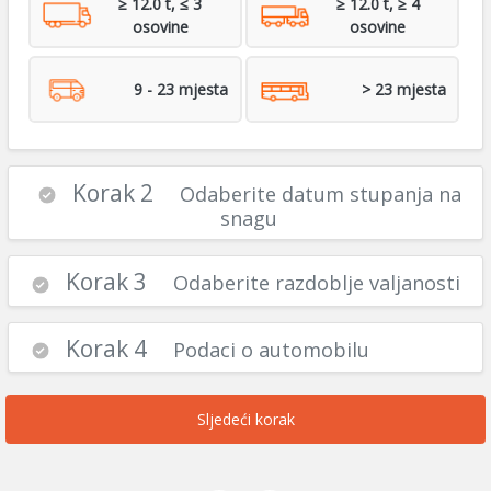
≥ 12.0 t, ≤ 3
≥ 12.0 t, ≥ 4
osovine
osovine
9 - 23 mjesta
> 23 mjesta
Korak 2
Odaberite datum stupanja na
snagu
Korak 3
Odaberite razdoblje valjanosti
Korak 4
Podaci o automobilu
Sljedeći korak