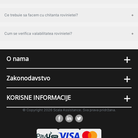
Ce trebuie sa facem cu chitanta rovinietei?
Cum se verifica valabilitatea rovinietei?
+
O nama
+
Zakonodavstvo
+
KORISNE INFORMACIJE
© Copyright 2026 Scala Assistance. Sva prava pridržana.