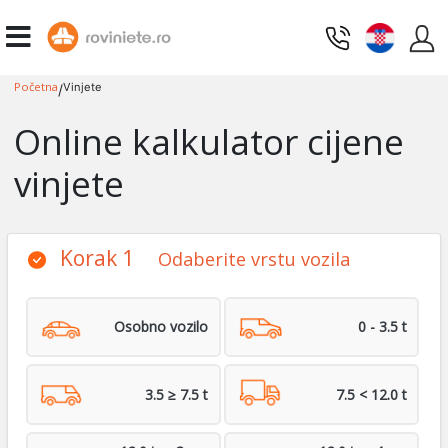
Početna
Vinjete
/
Online kalkulator cijene
vinjete
Korak 1
Odaberite vrstu vozila
Osobno vozilo
0 - 3.5 t
3.5 ≥ 7.5 t
7.5 < 12.0 t