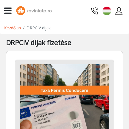
Kezdőlap
DRPCIV díjak
DRPCIV díjak fizetése