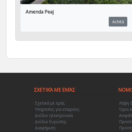
Amenda Peaj
Achită
ΣΧΕΤΙΚΆ ΜΕ ΕΜΆΣ
ΝΟΜΟ
Σχετικά με εμάς
Λήψη 
Υπηρεσίες για εταιρείες
Όροι κ
Διόδιο ηλεκτρονικά
Ασφάλ
Διόδια Ευρώπης
Προστ
Διαφήμιση
Προστ