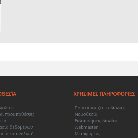
ΘΕΣΊΑ
ΧΡΗΣΙΜΕΣ ΠΛΗΡΟΦΟΡΙΕΣ
διοδίου
Πόσο κοστίζει το διόδιο;
αι προϋποθέσεις
Νομοθεσία
εια
Ειδοποιήσεις διοδίου
ασία δεδομένων
Webmaster
ασία καταναλωτή
Μεταφορέας