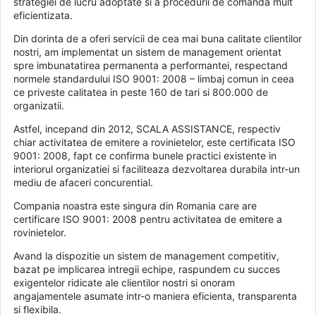
strategiei de lucru adoptate si a procedurii de comanda mult
eficientizata.
Din dorinta de a oferi servicii de cea mai buna calitate clientilor
nostri, am implementat un sistem de management orientat
spre imbunatatirea permanenta a performantei, respectand
normele standardului ISO 9001: 2008 – limbaj comun in ceea
ce priveste calitatea in peste 160 de tari si 800.000 de
organizatii.
Astfel, incepand din 2012, SCALA ASSISTANCE, respectiv
chiar activitatea de emitere a rovinietelor, este certificata ISO
9001: 2008, fapt ce confirma bunele practici existente in
interiorul organizatiei si faciliteaza dezvoltarea durabila intr-un
mediu de afaceri concurential.
Compania noastra este singura din Romania care are
certificare ISO 9001: 2008 pentru activitatea de emitere a
rovinietelor.
Avand la dispozitie un sistem de management competitiv,
bazat pe implicarea intregii echipe, raspundem cu succes
exigentelor ridicate ale clientilor nostri si onoram
angajamentele asumate intr-o maniera eficienta, transparenta
si flexibila.