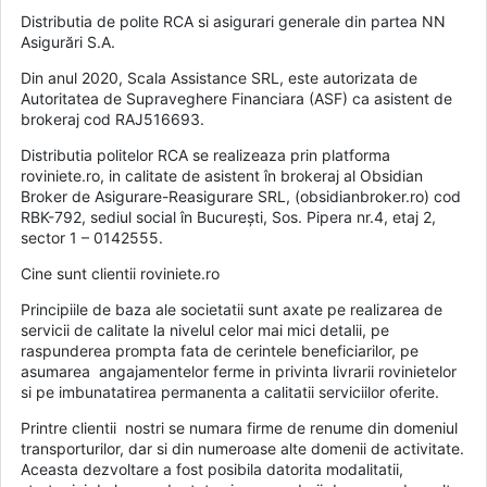
Distributia de polite RCA si asigurari generale din partea NN
Asigurări S.A.
Din anul 2020, Scala Assistance SRL, este autorizata de
Autoritatea de Supraveghere Financiara (ASF) ca asistent de
brokeraj cod RAJ516693.
Distributia politelor RCA se realizeaza prin platforma
roviniete.ro, in calitate de asistent în brokeraj al Obsidian
Broker de Asigurare-Reasigurare SRL, (obsidianbroker.ro) cod
RBK-792, sediul social în București, Sos. Pipera nr.4, etaj 2,
sector 1 – 0142555.
Cine sunt clientii roviniete.ro
Principiile de baza ale societatii sunt axate pe realizarea de
servicii de calitate la nivelul celor mai mici detalii, pe
raspunderea prompta fata de cerintele beneficiarilor, pe
asumarea angajamentelor ferme in privinta livrarii rovinietelor
si pe imbunatatirea permanenta a calitatii serviciilor oferite.
Printre clientii nostri se numara firme de renume din domeniul
transporturilor, dar si din numeroase alte domenii de activitate.
Aceasta dezvoltare a fost posibila datorita modalitatii,