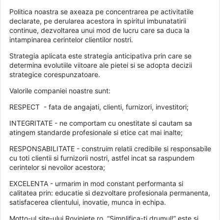
Politica noastra se axeaza pe concentrarea pe activitatile
declarate, pe derularea acestora in spiritul imbunatatirii
continue, dezvoltarea unui mod de lucru care sa duca la
intampinarea cerintelor clientilor nostri.
Strategia aplicata este strategia anticipativa prin care se
determina evolutiile viitoare ale pietei si se adopta decizii
strategice corespunzatoare.
Valorile companiei noastre sunt:
RESPECT - fata de angajati, clienti, furnizori, investitori;
INTEGRITATE - ne comportam cu onestitate si cautam sa
atingem standarde profesionale si etice cat mai inalte;
RESPONSABILITATE - construim relatii credibile si responsabile
cu toti clientii si furnizorii nostri, astfel incat sa raspundem
cerintelor si nevoilor acestora;
EXCELENTA - urmarim in mod constant performanta si
calitatea prin: educatie si dezvoltare profesionala permanenta,
satisfacerea clientului, inovatie, munca in echipa.
Motto-ul site-ului Roviniete.ro, “Simplifica-ti drumul!” este si