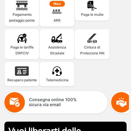
Nou
Pagamento
Paga le multe
pedaggio ponte
ARR
Paga le tariffe
Assistenza
Cintura di
DRPCIV
Stradale
Protezione NN
Recupero patente
Telemedicina
Consegna online 100%
sicura via email