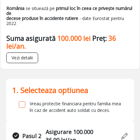
România
se situează pe
primul loc în ceea ce privește numărul
de
decese produse în accidente rutiere
- date Eurostat pentru
2022
Suma asigurată
100.000 lei
Preț:
36
lei/an.
Vezi detalii
1. Selecteaza optiunea
Vreau protectie financiara pentru familia mea
în caz de accident auto soldat cu deces.
Asigurare 100.000
Pasul 2
36.00 lei/an