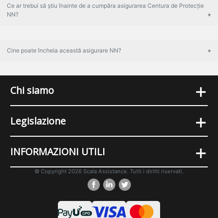
Ce ar trebui să știu înainte de a cumpăra asigurarea Centura de Protecție
NN?
Cine poate încheia această asigurare NN?
+
Chi siamo
+
Legislazione
+
INFORMAZIONI UTILI
© Copyright 2026 Scala Assistance. Tutti i diritti riservati.