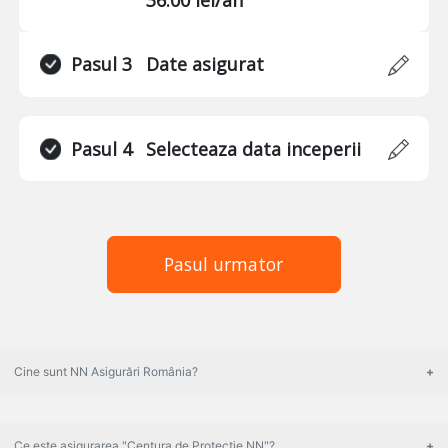
Pasul 3
Date asigurat
Pasul 4
Selecteaza data inceperii
Pasul urmator
Cine sunt NN Asigurări România?
Ce este asigurarea "Centura de Protecție NN"?