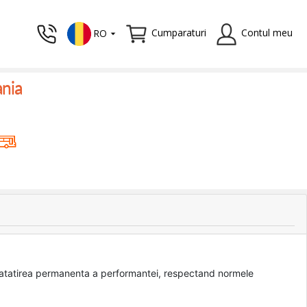
Cumparaturi
Contul meu
RO
ania
bunatatirea permanenta a performantei, respectand normele