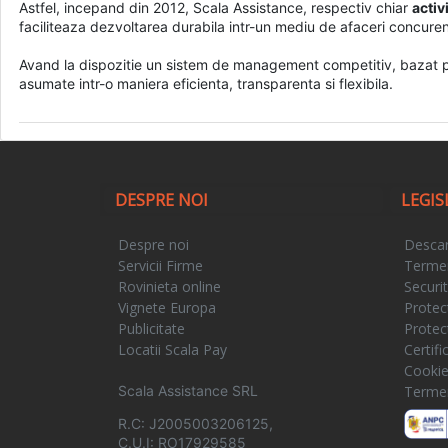
Astfel, incepand din 2012, Scala Assistance, respectiv chiar
activ
faciliteaza dezvoltarea durabila intr-un mediu de afaceri concurent
Avand la dispozitie un sistem de management competitiv, bazat pe 
asumate intr-o maniera eficienta, transparenta si flexibila.
DESPRE NOI
LEGIS
Despre noi
Descar
Servicii Firme
Termeni
Rovinieta online
Securi
Vignete Europa
Protec
Publicitate
Protec
Locatii Scala Pay
Certif
Cooki
Scala Assistance SRL
Termeni
R.C: J2005003206125,
C.U.I: RO17929585