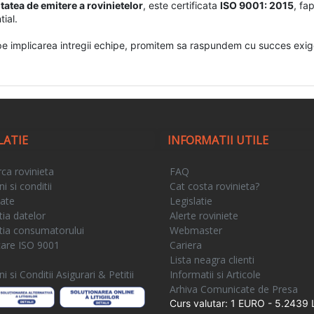
itatea de emitere a rovinietelor
, este certificata
ISO 9001: 2015
, fa
ial.
implicarea intregii echipe, promitem sa raspundem cu succes exigent
LATIE
INFORMATII UTILE
ca rovinieta
FAQ
 si conditii
Cat costa rovinieta?
tate
Legislatie
tia datelor
Alerte roviniete
tia consumatorului
Webmaster
icare ISO 9001
Cariera
e
Lista neagra clienti
 si Conditii Asigurari & Petitii
Informatii si Articole
Arhiva Comunicate de Presa
Curs valutar: 1 EURO - 5.2439 