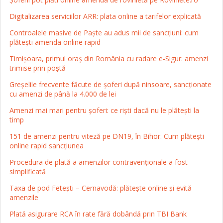
Digitalizarea serviciilor ARR: plata online a tarifelor explicată
Controalele masive de Paște au adus mii de sancțiuni: cum
plătești amenda online rapid
Timișoara, primul oraș din România cu radare e-Sigur: amenzi
trimise prin poștă
Greșelile frecvente făcute de șoferi după ninsoare, sancționate
cu amenzi de până la 4.000 de lei
Amenzi mai mari pentru șoferi: ce riști dacă nu le plătești la
timp
151 de amenzi pentru viteză pe DN19, în Bihor. Cum plătești
online rapid sancțiunea
Procedura de plată a amenzilor contravenționale a fost
simplificată
Taxa de pod Fetești – Cernavodă: plătește online și evită
amenzile
Plată asigurare RCA în rate fără dobândă prin TBI Bank