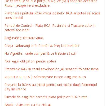
De ce trebuie să ai o poliță RCA și ce (NU) acoperă aceasta?
Riscuri, acoperire și excludere
Plafonarea pretului RCA! Pretul politelor RCA ar putea sa scada
considerabil
Panoul de Control - Plata RCA, Roviniete si Tractare auto in
cateva secunde!
Asigurare și tractare auto
Prețul carburanților în România. Preț la benzinării
Hu Vignette - unde cumperi & ce trebuie să știi!
Noi reguli obligatorii pentru șoferi
Precizările RAR în cazul anvelopelor „all season” folosite iarna
VERIFICARE RCA | Administrare Istoric Asigurari Auto
Preţurile la RCA s-au triplat pentru unii şoferi după falimentul
City Insurance
Firmele de asigurări acceptă plata polițelor RCA în rate
BAAR - Asigurații cu risc ridicat