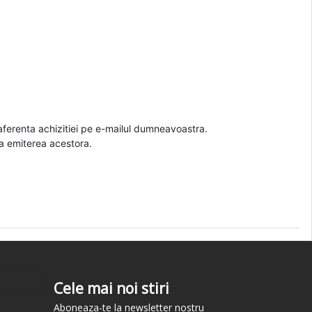
a aferenta achizitiei pe e-mailul dumneavoastra.
pa emiterea acestora.
Cele mai noi stiri
Aboneaza-te la newsletter nostru