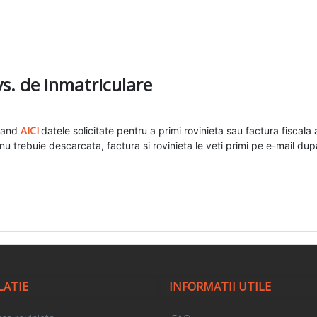
s. de inmatriculare
AICI
ucand
datele solicitate pentru a primi rovinieta sau factura fiscal
u trebuie descarcata, factura si rovinieta le veti primi pe e-mail du
LATIE
INFORMATII UTILE