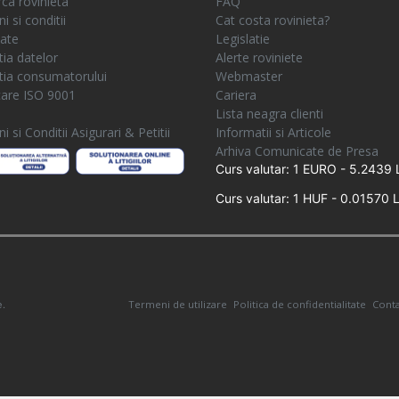
ca rovinieta
FAQ
 si conditii
Cat costa rovinieta?
tate
Legislatie
tia datelor
Alerte roviniete
tia consumatorului
Webmaster
icare ISO 9001
Cariera
e
Lista neagra clienti
 si Conditii Asigurari & Petitii
Informatii si Articole
Arhiva Comunicate de Presa
Curs valutar: 1 EURO - 5.2439 
Curs valutar: 1 HUF - 0.01570 L
Termeni de utilizare
Politica de confidentialitate
Conta
e.