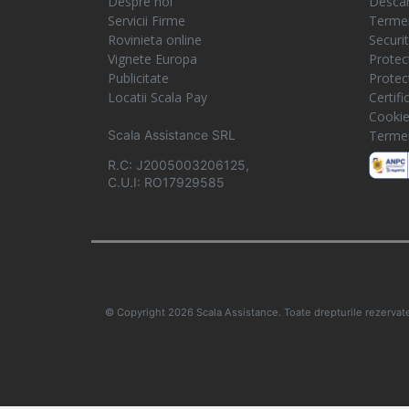
Despre noi
Descar
Servicii Firme
Termeni
Rovinieta online
Securi
Vignete Europa
Protec
Publicitate
Protec
Locatii Scala Pay
Certif
Cooki
Scala Assistance SRL
Termeni
R.C: J2005003206125,
C.U.I: RO17929585
© Copyright 2026 Scala Assistance. Toate drepturile rezervat